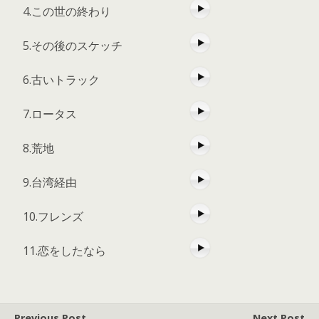
4.この世の終わり
5.その後のスケッチ
6.古いトラック
7.ロータス
8.荒地
9.台湾経由
10.フレンズ
11.恋をしたなら
Previous Post
Next Post